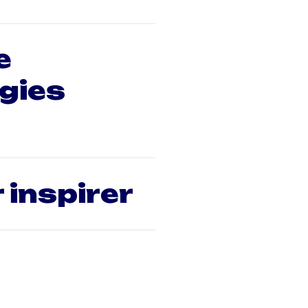
e
rgies
 inspirer