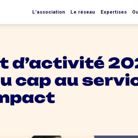
L’association
Le réseau
Expertises
Ou
 d’activité 20
u cap au servi
impact