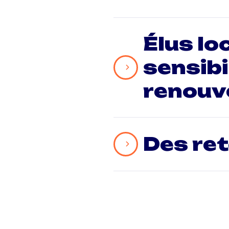
Élus lo
sensibi
renouv
Des ret