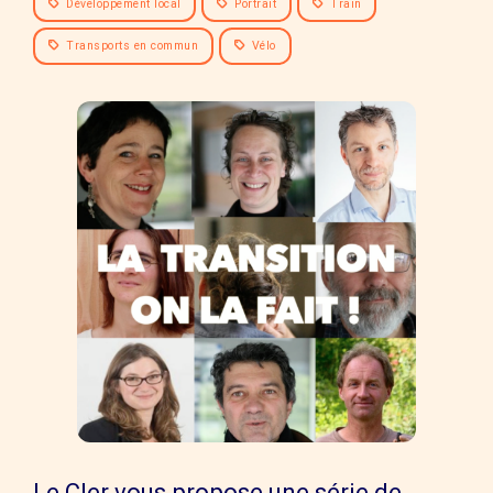
Développement local
Portrait
Train
Transports en commun
Vélo
Le Cler vous propose une série de