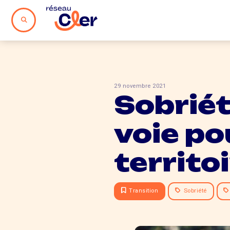
29 novembre 2021
Sobriét
voie po
territo
Transition
Sobriété