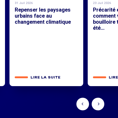
31 Juil 2026
23 Juil 2026
Repenser les paysages
Précarité 
urbains face au
comment v
changement climatique
bouilloire
été...
LIRE LA SUITE
LIR