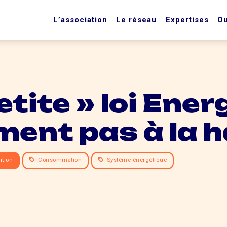
L’association
Le réseau
Expertises
Ou
etite » loi Ener
ment pas à la 
ition
Consommation
Système énergétique