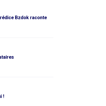
Mérédice Bzdok raconte
ataires
 !