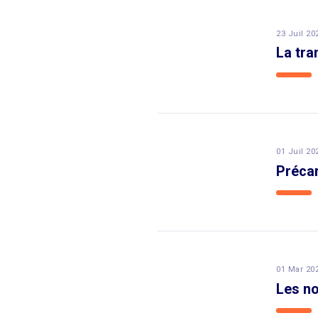
23 Juil 20
La tra
01 Juil 20
Précar
01 Mar 20
Les no