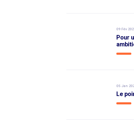
09 Fév 202
Pour u
ambiti
05 Jan 20
Le poi