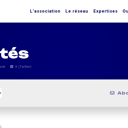
L’association
Le réseau
Expertises
Ou
ités
ook
X (Twitter)
Ab
2