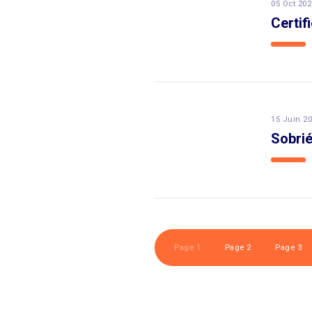
05 Oct 202
Certif
15 Juin 2
Sobrié
Page 1
Page 2
Page 3