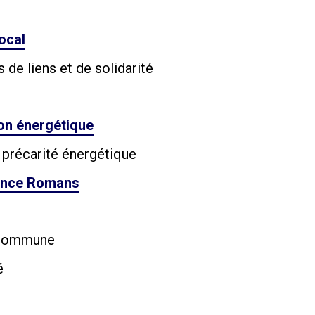
ocal
de liens et de solidarité
ion énergétique
 précarité énergétique
lence Romans
e commune
é