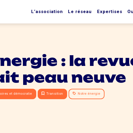
L’association
Le réseau
Expertises
Ou
nergie : la revu
ait peau neuve
toires et démocratie
Transition
Notre énergie