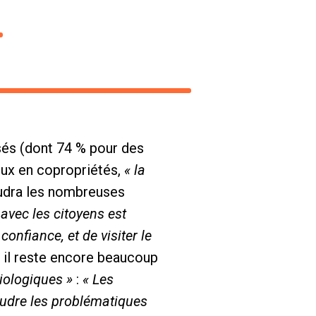
sés (dont 74 % pour des
eux en copropriétés,
« la
udra les nombreuses
avec les citoyens est
onfiance, et de visiter le
 il reste encore beaucoup
ciologiques »
:
« Les
oudre les problématiques