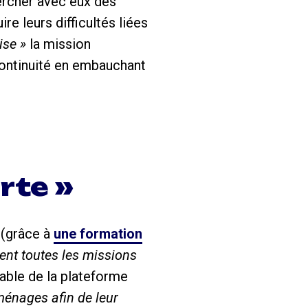
hercher avec eux des
e leurs difficultés liées
ise »
la mission
continuité en embauchant
rte »
(grâce à
une formation
sent toutes les missions
able de la plateforme
ménages afin de leur