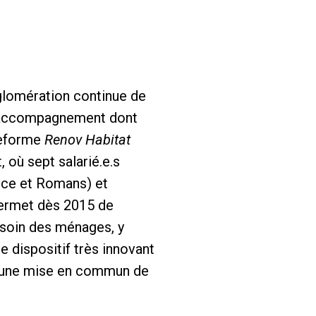
glomération continue de
 l’accompagnement dont
ateforme
Renov Habitat
 où sept salarié.e.s
ence et Romans) et
permet dès 2015 de
esoin des ménages, y
 dispositif très innovant
 à une mise en commun de