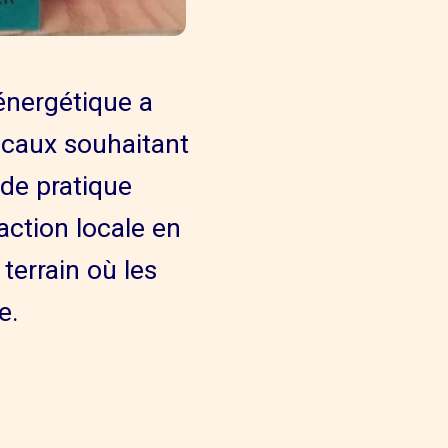
 énergétique a
ocaux souhaitant
ide pratique
action locale en
terrain où les
e.