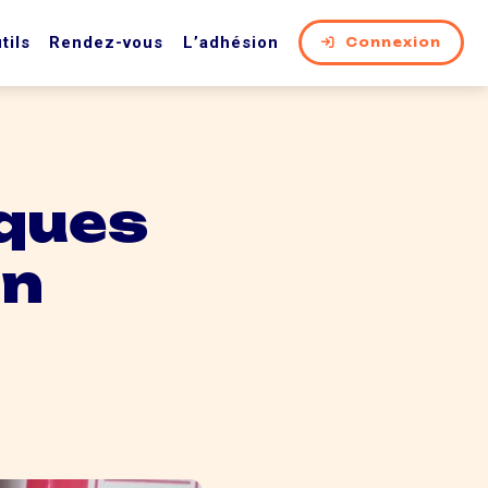
tils
Rendez-vous
L’adhésion
Connexion
iques
en