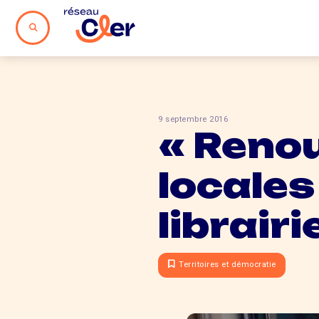
9 septembre 2016
« Renou
locales
librairi
Territoires et démocratie