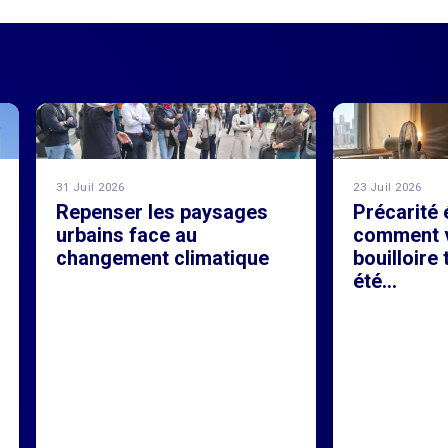
31 Juil 2026
23 Juil 2026
Repenser les paysages
Précarité 
urbains face au
comment v
changement climatique
bouilloire
été...