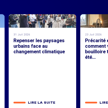
31 Juil 2026
23 Juil 2026
Repenser les paysages
Précarité 
urbains face au
comment v
changement climatique
bouilloire
été...
LIRE LA SUITE
LIR