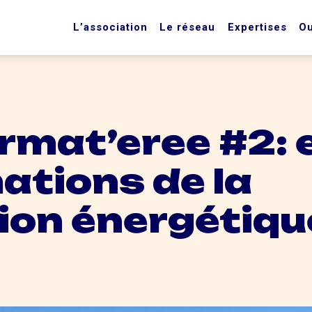
L’association
Le réseau
Expertises
Ou
rmat’eree #2: 
ations de la
ion énergétiqu