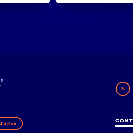
15
e
CONT
d'infos