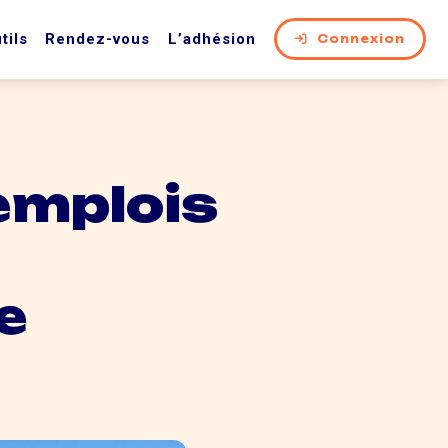
tils
Rendez-vous
L’adhésion
Connexion
emplois
e