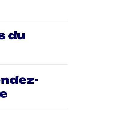
s du
endez-
ee