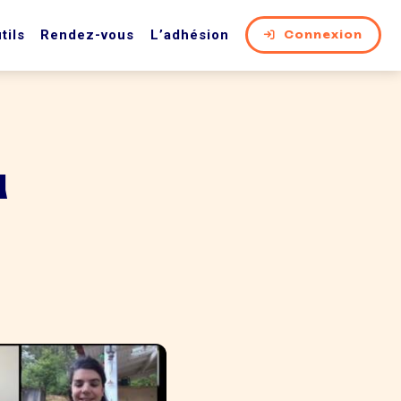
tils
Rendez-vous
L’adhésion
Connexion
u