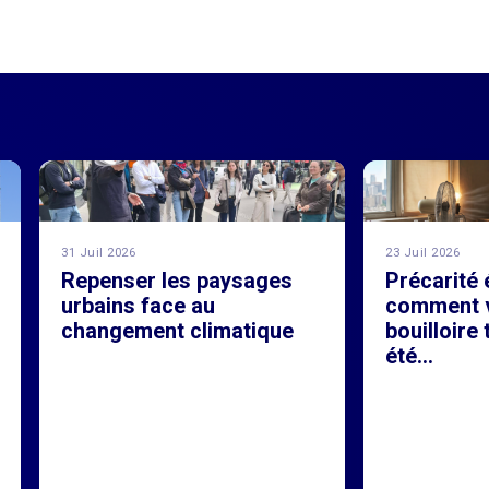
31 Juil 2026
23 Juil 2026
Repenser les paysages
Précarité 
urbains face au
comment v
changement climatique
bouilloire
été...