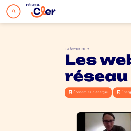
13 février 2019
Les we
réseau
Économies d’énergie
Énerg