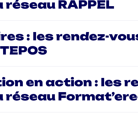
u réseau RAPPEL
ires : les rendez-vou
 TEPOS
on en action : les r
u réseau Format’er