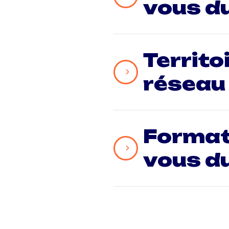
vous d
Territo
réseau
Formati
vous d