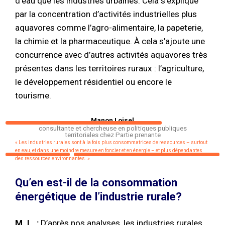
d’eau que les industries urbaines. Cela s’explique
par la concentration d’activités industrielles plus
aquavores comme l’agro-alimentaire, la papeterie,
la chimie et la pharmaceutique. À cela s’ajoute une
concurrence avec d’autres activités aquavores très
présentes dans les territoires ruraux : l’agriculture,
le développement résidentiel ou encore le
tourisme.
Manon Loisel
consultante et chercheuse en politiques publiques
territoriales chez Partie prenante
« Les industries rurales sont à la fois plus consommatrices de ressources – surtout
en eau, et dans une moindre mesure en foncier et en énergie – et plus dépendantes
des ressources environnantes. »
Qu’en est-il de la consommation
énergétique de l’industrie rurale?
M. L. :
D’après nos analyses, les industries rurales