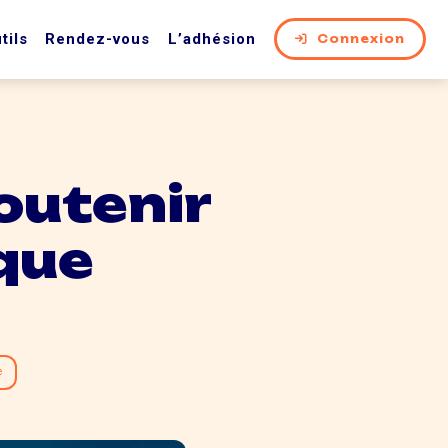
tils
Rendez-vous
L’adhésion
Connexion
soutenir
ique
e