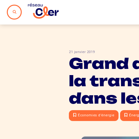
21 janvier 2019
Grand d
la tran
dans le
Économies d’énergie
Énerg