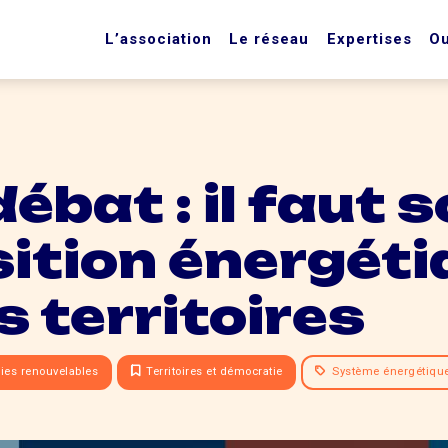
L’association
Le réseau
Expertises
Ou
ébat : il faut 
sition énergét
s territoires
ies renouvelables
Territoires et démocratie
Système énergétiqu