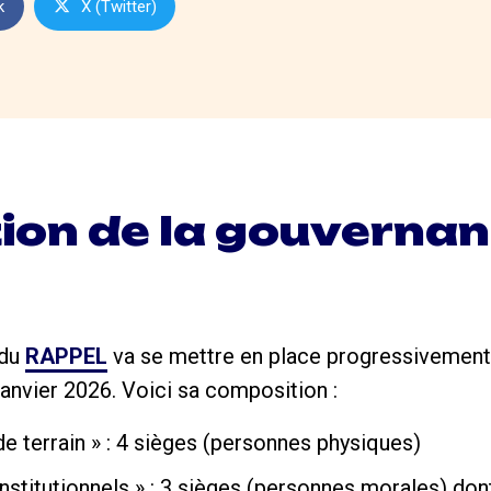
k
X (Twitter)
on de la gouvernan
 du
RAPPEL
va se mettre en place progressivement d’
janvier 2026. Voici sa composition :
de terrain » : 4 sièges (personnes physiques)
institutionnels » : 3 sièges (personnes morales) don