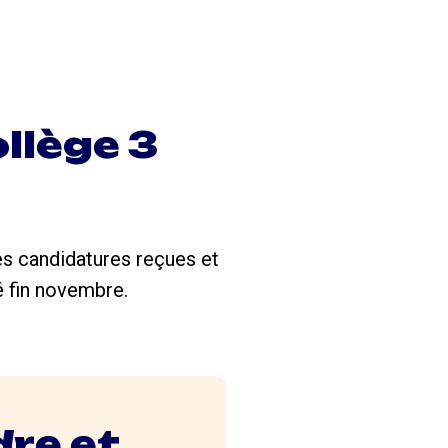
llège 3
es candidatures reçues et
é fin novembre.
dre et