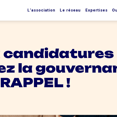
L’association
Le réseau
Expertises
Ou
 candidatures 
ez la gouverna
 RAPPEL !