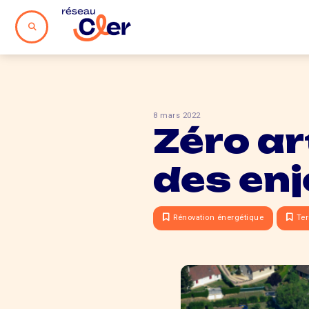
8 mars 2022
Zéro art
des enj
Rénovation énergétique
Ter