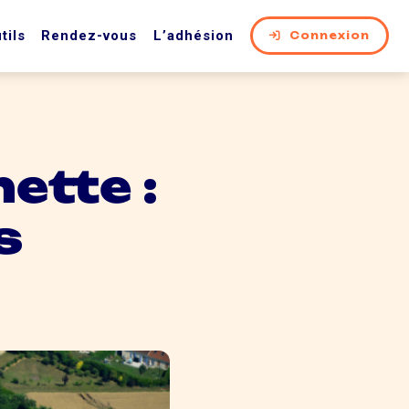
tils
Rendez-vous
L’adhésion
Connexion
nette :
s