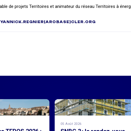
ble de projets Territoires et animateur du réseau Territoires à énerg
YANNICK.REGNIER[AROBASE]CLER.ORG
05 Août 2026