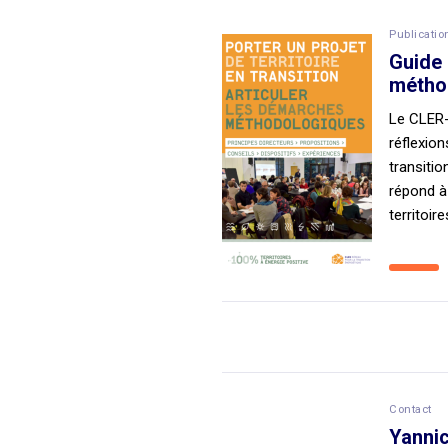
Publicatio
Guide 
métho
Le CLER-
réflexion
transitio
répond à
territoi
Contact
Yanni