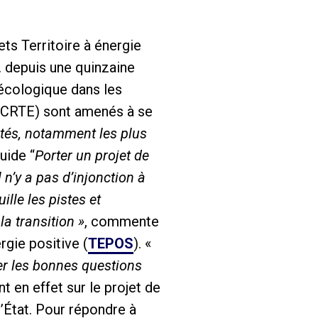
ets Territoire à énergie
… depuis une quinzaine
 écologique dans les
e (CRTE) sont amenés à se
vités, notamment les plus
uide “
Porter un projet de
 n’y a pas d’injonction à
ille les pistes et
a transition »
, commente
rgie positive (
TEPOS
). «
ser les bonnes questions
t en effet sur le projet de
l’État. Pour répondre à