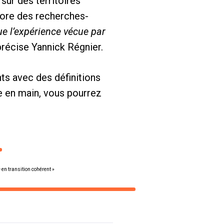
ur des territoires
core des recherches-
que l’expérience vécue par
précise Yannick Régnier.
ts avec des définitions
e en main, vous pourrez
e en transition cohérent »