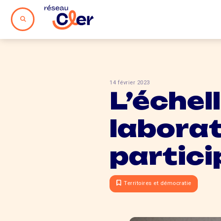
14 février 2023
L’échell
laborat
partici
Territoires et démocratie