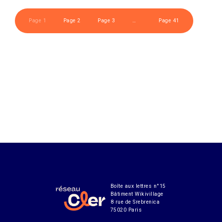
Page 1
Page 2
Page 3
…
Page 41
Boîte aux lettres n°15
Bâtiment Wikivillage
8 rue de Srebrenica
75020 Paris