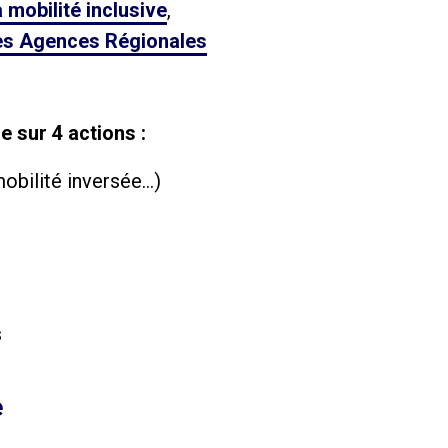
a mobilité inclusive
,
es Agences Régionales
 sur 4 actions :
mobilité inversée…)
s
e