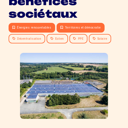
bénéfices
sociétaux
Énergies renouvelables
Territoires et démocratie
Décentralisation
Eolien
PPE
Solaire