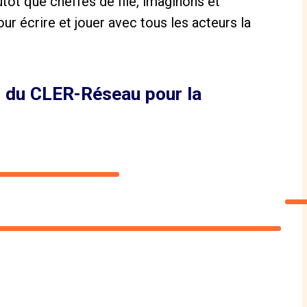
utôt que cheffes de file,
imaginons et
pour
écrire et jouer avec tous les acteurs la
r du CLER-Réseau pour la