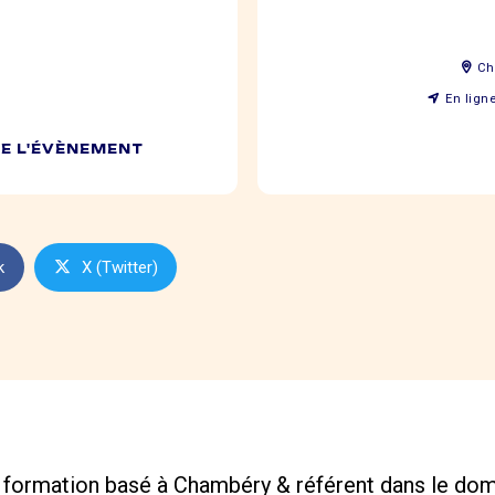
Ch
En ligne
DE L'ÉVÈNEMENT
k
X (Twitter)
 formation basé à Chambéry & référent dans le dom