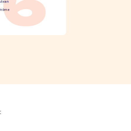
26
Alixan
Drôme
: