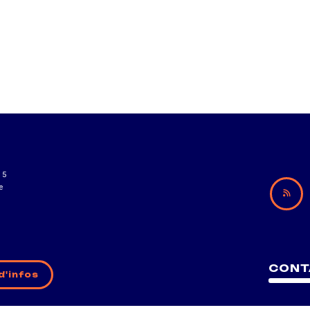
15
e
CONT
d'infos