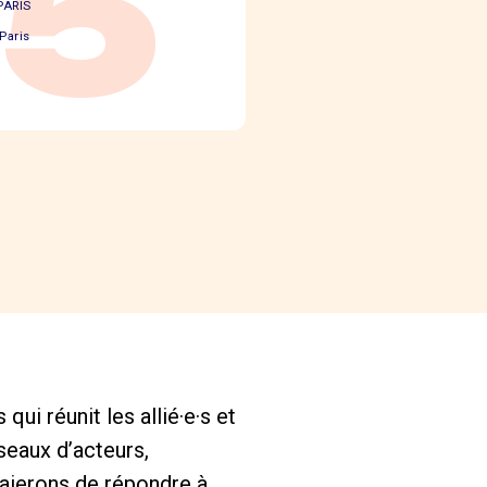
75
PARIS
Paris
ui réunit les allié·e·s et
éseaux d’acteurs,
saierons de répondre à