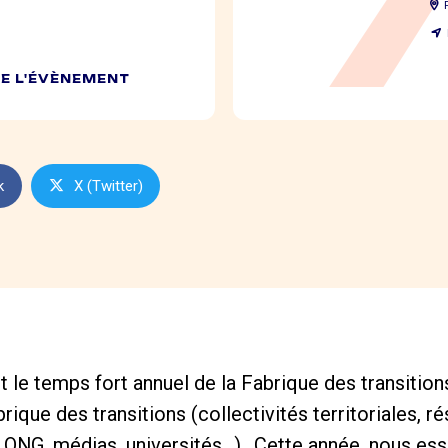
DE L'ÉVÈNEMENT
k
X (Twitter)
 le temps fort annuel de la Fabrique des transitions q
rique des transitions (collectivités territoriales, r
, ONG, médias, universités…).. Cette année, nous es