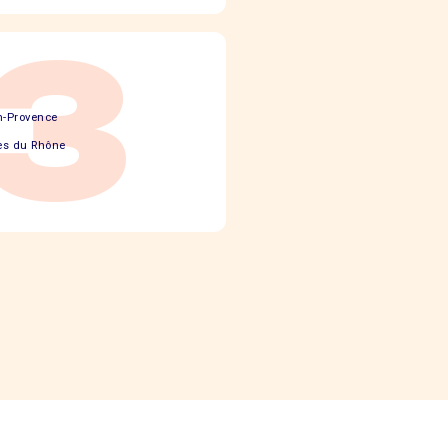
13
n-Provence
es du Rhône