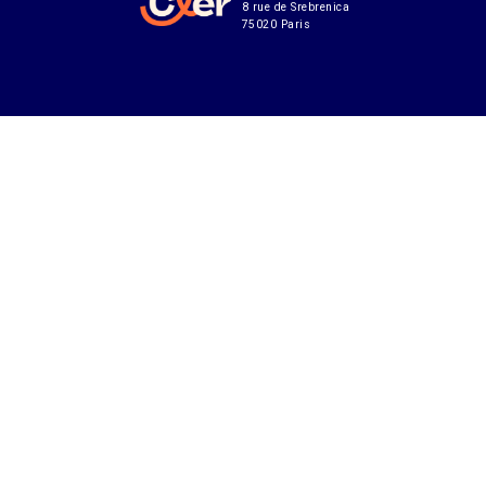
8 rue de Srebrenica
75020 Paris
Abonnement à notre lettre d'infos
CONTACT
MENTIONS LÉGALES