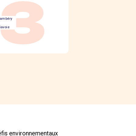
73
ambéry
Savoie
éfis environnementaux