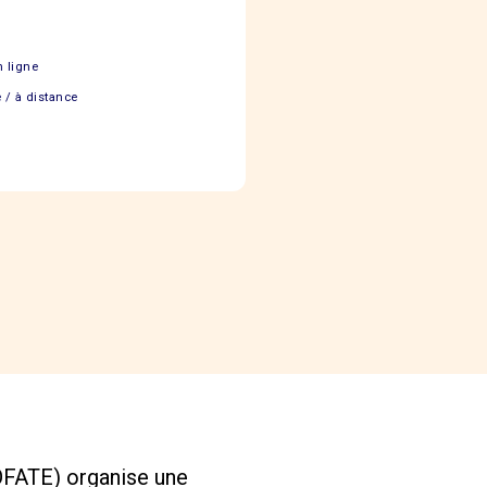
n ligne
 / à distance
(OFATE) organise une