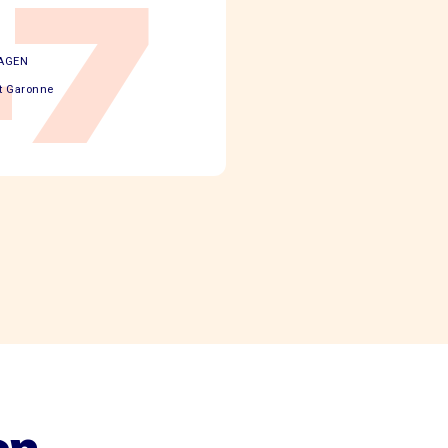
47
AGEN
et Garonne
on