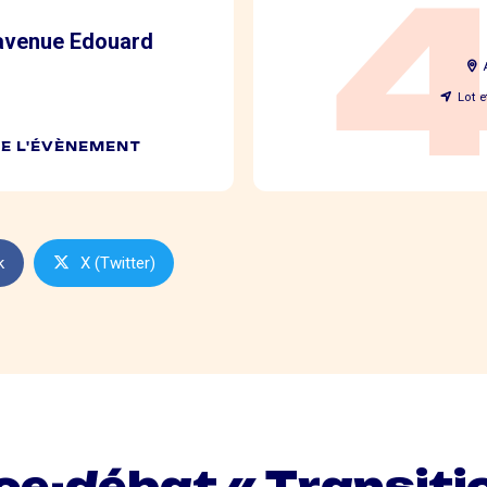
 avenue Edouard
Lot 
DE L'ÉVÈNEMENT
k
X (Twitter)
e-débat « Transiti