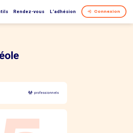
tils
Rendez-vous
L’adhésion
Connexion
éole
professionnels