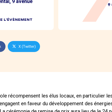
ntal, 9 avenue
DE L'ÉVÈNEMENT
k
X (Twitter)
ole récompensent les élus locaux, en particulier le
s’engagent en faveur du développement des énergies
re. La cérémonie de remise de prix aura lieu de le 24