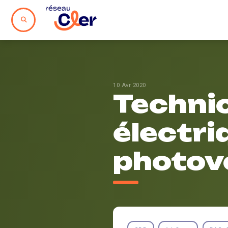
10 Avr 2020
Techni
électri
photov