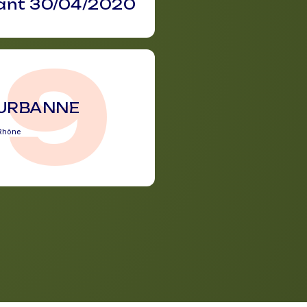
vant 30/04/2020
69
EURBANNE
Rhône