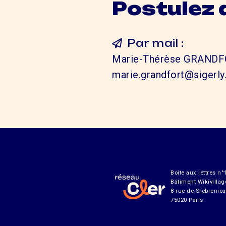
Postulez 
Par mail :
Marie-Thérèse GRANDFO
marie.grandfort@sigerly.
Boîte aux lettres n°
Bâtiment Wikivillag
8 rue de Srebrenica
75020 Paris