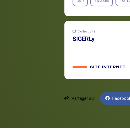
CDD
1 à 3 ans
BAC+
Collectivité
SIGERLy
SITE INTERNET
Partager sur
Faceboo