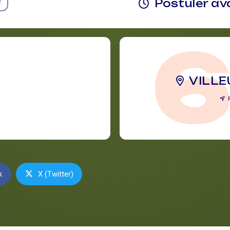
Postuler a
2
VILL
k
X (Twitter)