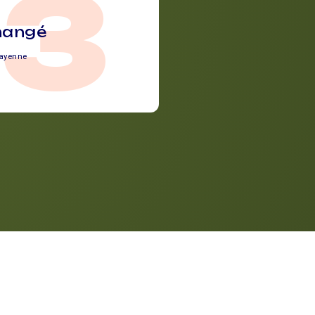
53
hangé
ayenne