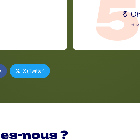
C
M
k
X (Twitter)
es-nous ?