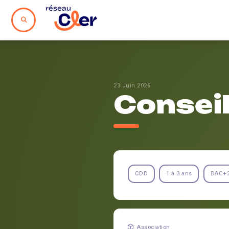
23 Juin 2026
Conseil
CDD
1 à 3 ans
BAC+
Association