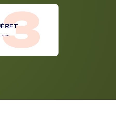
23
UÉRET
Creuse