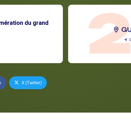
ération du grand
G
k
X (Twitter)