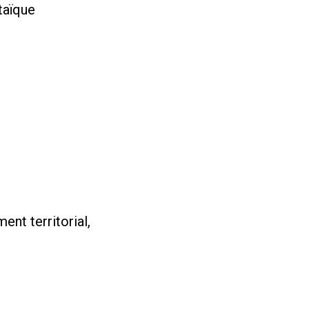
taïque
nt territorial,