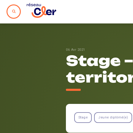
06 Avr 2021
Stage –
territo
Stage
Jeune diplômé(e)