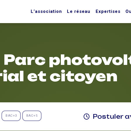
L’association
Le réseau
Expertises
Ou
 Parc photovol
rial et citoyen
Postuler 
BAC+3
BAC+5