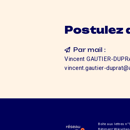
Postulez 
Par mail :
Vincent GAUTIER-DUPRAT
vincent.gautier-duprat@
Boîte aux lettres n°
Bâtiment Wikivillag