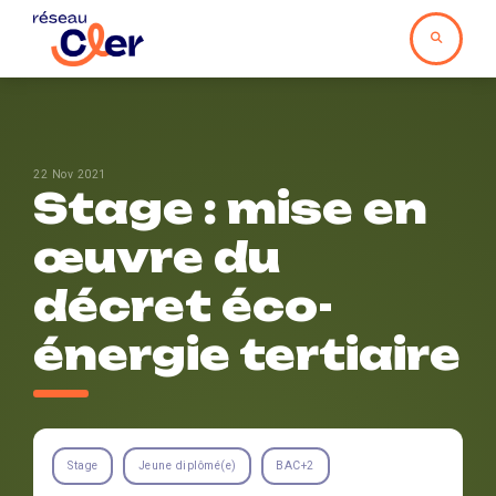
22 Nov 2021
Stage : mise en
œuvre du
décret éco-
énergie tertiaire
Stage
Jeune diplômé(e)
BAC+2