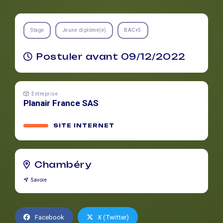
Stage
Jeune diplômé(e)
BAC+5
Postuler avant 09/12/2022
Entreprise
Planair France SAS
SITE INTERNET
Chambéry
Savoie
Facebook
X (Twitter)