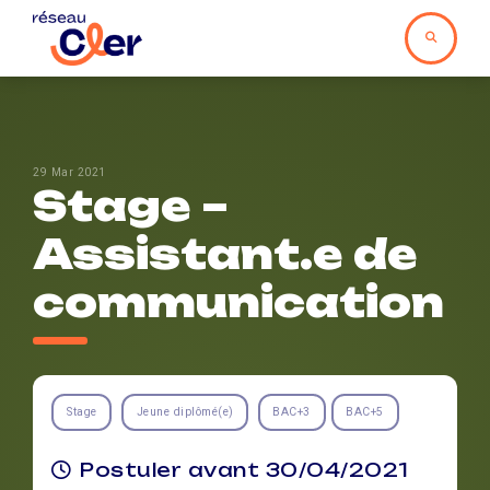
29 Mar 2021
Stage –
Assistant.e de
communication
Stage
Jeune diplômé(e)
BAC+3
BAC+5
Postuler avant 30/04/2021