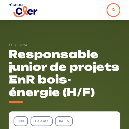
11 Oct 2024
Responsable
junior de projets
EnR bois-
énergie (H/F)
CDD
1 à 3 ans
BAC+5