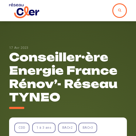
17 Avr 2023
Conseiller·ère
Energie France
Rénov’- Réseau
TYNEO
CDD
1 à 3 ans
BAC+2
BAC+3