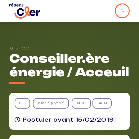
25 Jan 2019
Conseiller.ère
énergie / Acceuil
CDD
Jeune diplômé(e)
BAC+2
BAC+3
Postuler avant 15/02/2019