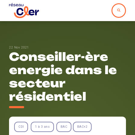
22 Nov 2021
Conseiller-ère
energie dans le
secteur
résidentiel
CDI
1 à 3 ans
BAC
BAC+2