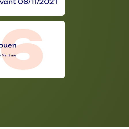
avant 06/11/2021
76
ouen
e Maritime