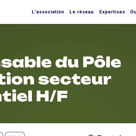
L’association
Le réseau
Expertises
Ou
sable du Pôle
tion secteur
tiel H/F