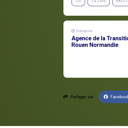
CDI
1 à 3 ans
BAC+2
Entreprise
Agence de la Transit
Rouen Normandie
Partager sur
Faceboo