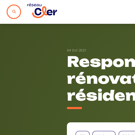
04 Oct 2021
Respon
rénova
résiden