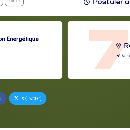
Postuler 
BAC+3
ion Energétique
R
Sein
k
X (Twitter)