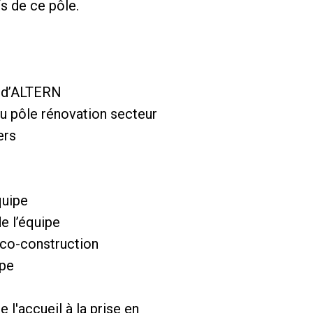
fs de ce pôle.
l d’ALTERN
u pôle rénovation secteur
ers
quipe
de l’équipe
e co-construction
ipe
 l'accueil à la prise en