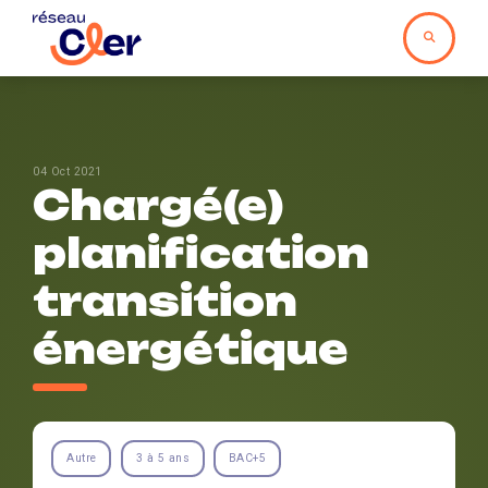
04 Oct 2021
Chargé(e)
planification
transition
énergétique
Autre
3 à 5 ans
BAC+5