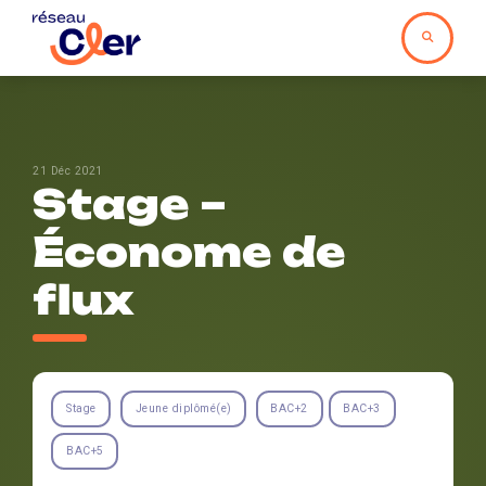
21 Déc 2021
Stage –
Économe de
flux
Stage
Jeune diplômé(e)
BAC+2
BAC+3
BAC+5