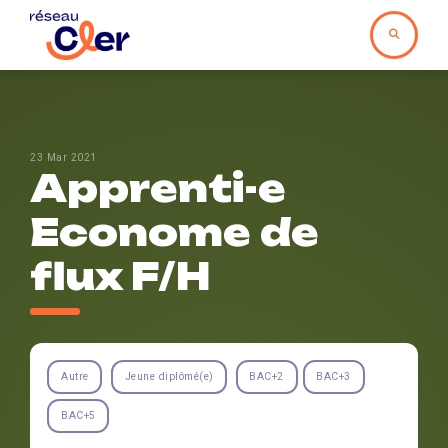
23 Mar 2021
Apprenti-e
Econome de
flux F/H
Autre
Jeune diplômé(e)
BAC+2
BAC+3
BAC+5