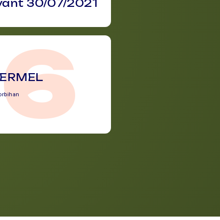
vant 30/07/2021
56
OERMEL
orbihan