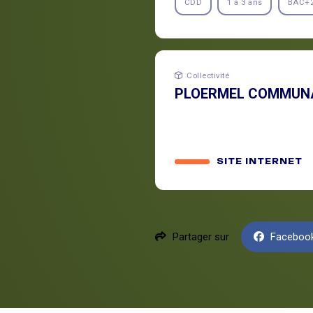
CDD
1 à 3 ans
BAC+
Collectivité
PLOERMEL COMMUN
SITE INTERNET
Partager sur
Faceboo