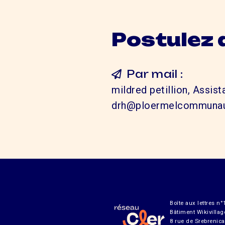
Postulez 
Par mail :
mildred petillion, Assis
drh@ploermelcommunau
Boîte aux lettres n°
Bâtiment Wikivillag
8 rue de Srebrenica