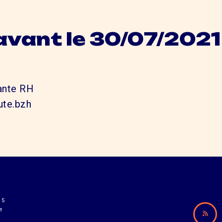
avant le 30/07/2021
tante RH
te.bzh
15
e