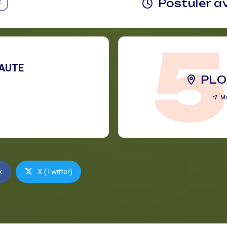
Postuler a
2
AUTE
PL
M
k
X (Twitter)