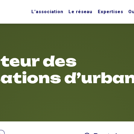
L’association
Le réseau
Expertises
Ou
teur des
sations d’urba