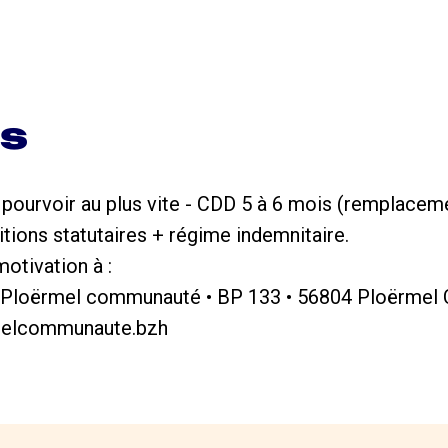
ns
pourvoir au plus vite - CDD 5 à 6 mois (remplacem
ions statutaires + régime indemnitaire.
otivation à :
e Ploërmel communauté • BP 133 • 56804 Ploërmel
rmelcommunaute.bzh