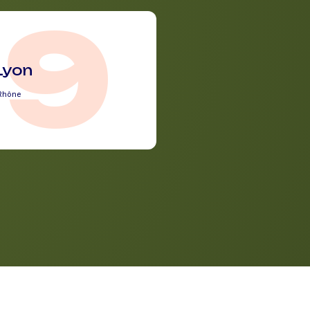
69
Lyon
Rhône