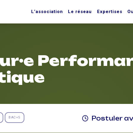
L’association
Le réseau
Expertises
Ou
eur·e Performa
tique
Postuler a
BAC+5