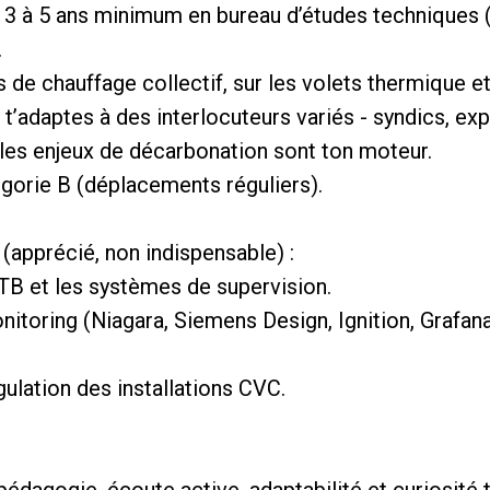
: 3 à 5 ans minimum en bureau d’études techniques 
.
ns de chauffage collectif, sur les volets thermique e
u t’adaptes à des interlocuteurs variés - syndics, expl
 les enjeux de décarbonation sont ton moteur.
gorie B (déplacements réguliers).
e (apprécié, non indispensable) :
GTB et les systèmes de supervision.
onitoring (Niagara, Siemens Design, Ignition, Grafana,
lation des installations CVC.
pédagogie, écoute active, adaptabilité et curiosité 