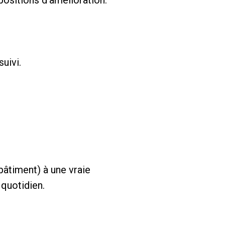
positions d’amélioration.
uivi.
 bâtiment) à une vraie
 quotidien.