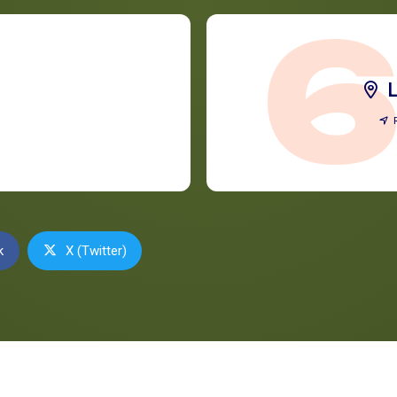
k
X (Twitter)