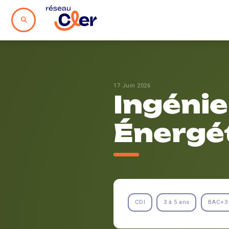
17 Juin 2026
Ingéni
Énergé
CDI
3 à 5 ans
BAC+3