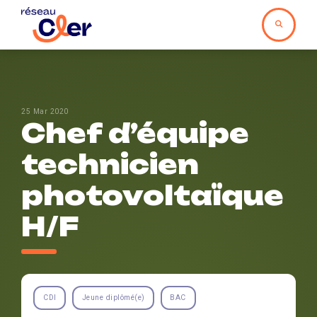
25 Mar 2020
Chef d’équipe
technicien
photovoltaïque
H/F
CDI
Jeune diplômé(e)
BAC