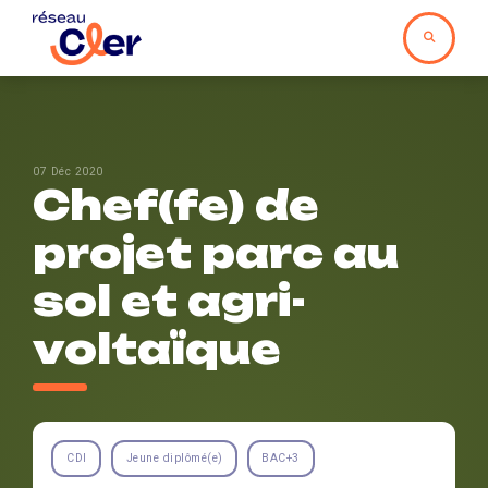
07 Déc 2020
Chef(fe) de
projet parc au
sol et agri-
voltaïque
CDI
Jeune diplômé(e)
BAC+3