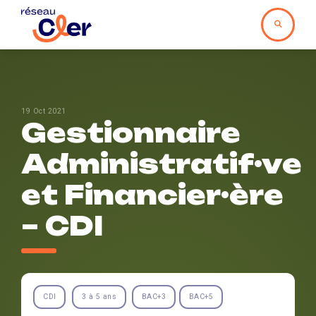
19 Oct 2021
Gestionnaire
Administratif·ve
et Financier·ère
– CDI
CDI
3 à 5 ans
BAC+3
BAC+5