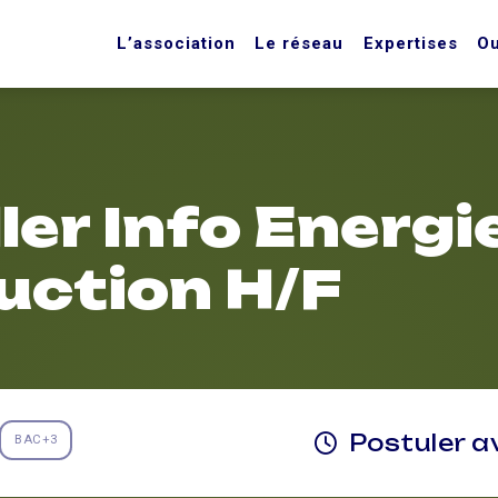
L’association
Le réseau
Expertises
Ou
ler Info Energi
uction H/F
Postuler a
BAC+3