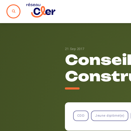
21 Sep 2017
Conseil
Constr
CDD
Jeune diplômé(e)