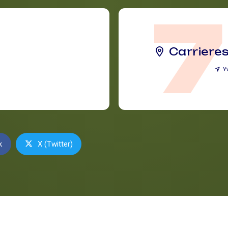
Carrieres
Y
k
X (Twitter)