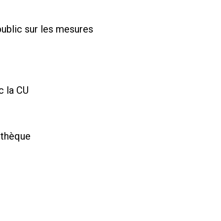
public sur les mesures
c la CU
uthèque