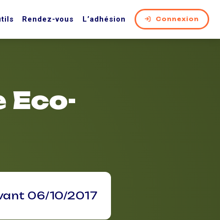
tils
Rendez-vous
L’adhésion
Connexion
e Eco-
vant 06/10/2017