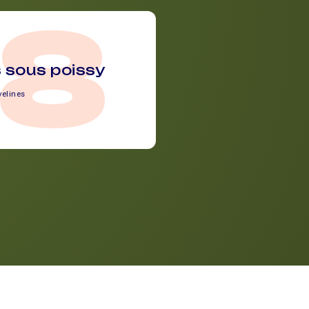
78
 sous poissy
velines