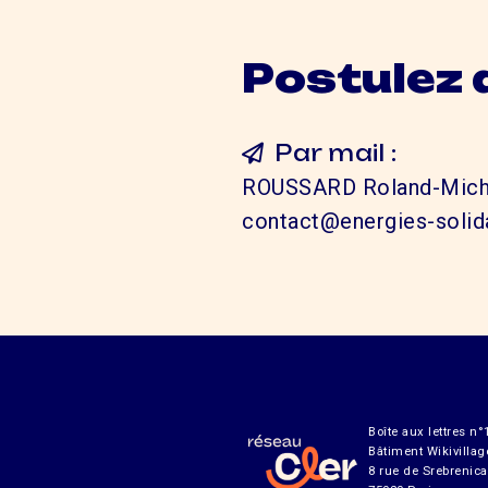
Postulez 
Par mail :
ROUSSARD Roland-Mich
contact@energies-solida
Boîte aux lettres n°
Bâtiment Wikivillag
8 rue de Srebrenica