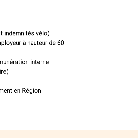
t indemnités vélo)
mployeur à hauteur de 60
munération interne
ire)
vement en Région