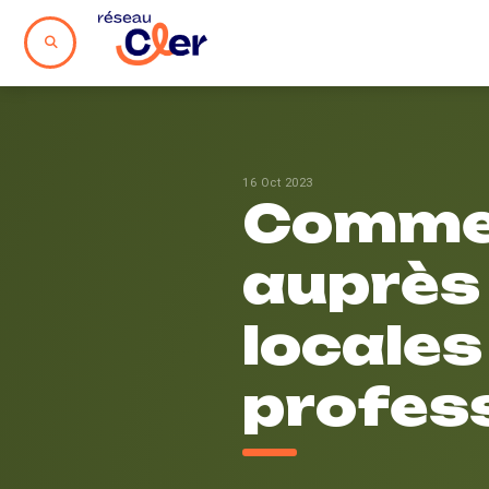
16 Oct 2023
Commer
auprès 
locales
profes