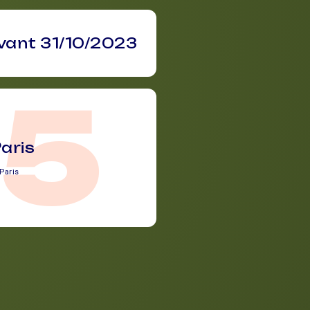
vant 31/10/2023
75
aris
Paris