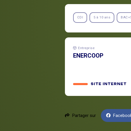
CDI
5 à 10 ans
BAC+
Entreprise
ENERCOOP
SITE INTERNET
Partager sur
Faceboo