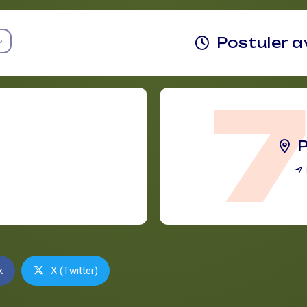
Postuler a
5
P
k
X (Twitter)