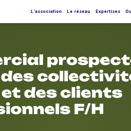
L’association
Le réseau
Expertises
Ou
cial prospect
des collectivi
 et des clients
sionnels F/H